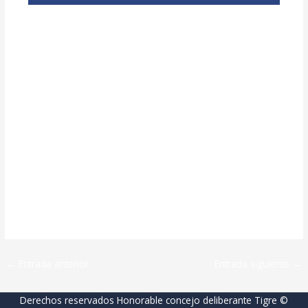
←
Entrada anterior
Entrada siguiente
→
Derechos reservados Honorable concejo deliberante Tigre ©