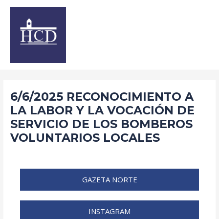
Ir
Navegación
al
de
contenido
entradas
6/6/2025 RECONOCIMIENTO A
LA LABOR Y LA VOCACIÓN DE
SERVICIO DE LOS BOMBEROS
VOLUNTARIOS LOCALES
/
2025
,
Noticias
/ Por
santiagomcei
GAZETA NORTE
INSTAGRAM