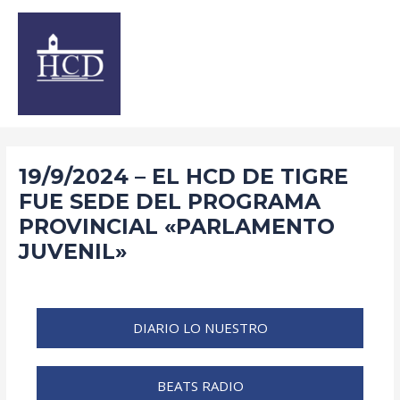
Ir
Navegación
al
de
contenido
entradas
19/9/2024 – EL HCD DE TIGRE
FUE SEDE DEL PROGRAMA
PROVINCIAL «PARLAMENTO
JUVENIL»
/
2024
,
Noticias
/ Por
santiagomcei
DIARIO LO NUESTRO
BEATS RADIO